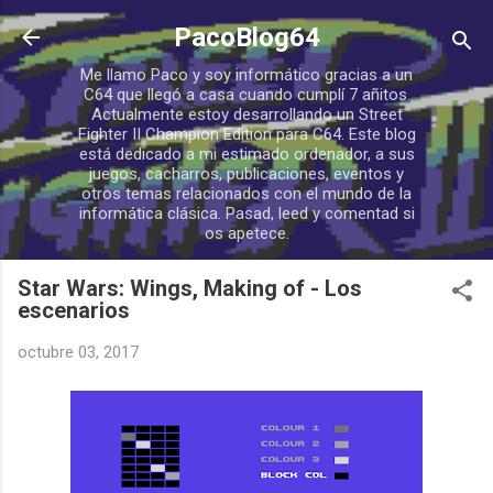
Ir al contenido principal
PacoBlog64
Me llamo Paco y soy informático gracias a un
C64 que llegó a casa cuando cumplí 7 añitos.
Actualmente estoy desarrollando un Street
Fighter II Champion Edition para C64. Este blog
está dedicado a mi estimado ordenador, a sus
juegos, cacharros, publicaciones, eventos y
otros temas relacionados con el mundo de la
informática clásica. Pasad, leed y comentad si
os apetece.
Star Wars: Wings, Making of - Los
escenarios
octubre 03, 2017