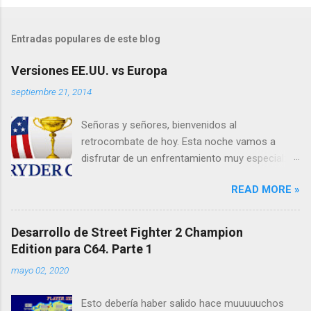
P
u
b
l
Entradas populares de este blog
i
c
Versiones EE.UU. vs Europa
a
r
septiembre 21, 2014
u
n
Señoras y señores, bienvenidos al
c
o
retrocombate de hoy. Esta noche vamos a
m
disfrutar de un enfrentamiento muy especial:
e
un país contra un continente y sus versiones
n
t
READ MORE »
de algunos de los videojuegos más famosos
a
para el C64. A mi izquierda y con calzón, rojo,
r
blanco y azul estrellado, EE.UU . A mi derecha,
i
Desarrollo de Street Fighter 2 Champion
o
con calzón azul y estrellitas amarillas, Europa .
Edition para C64. Parte 1
Caballeros, quiero un combate limpio, nada de
mayo 02, 2020
lanzarse píxeles por debajo de la cintura, ni
codazos en los datassettes o mordiscos en
Esto debería haber salido hace muuuuuchos
los joysticks . Esto va a ser como la Ryder Cup