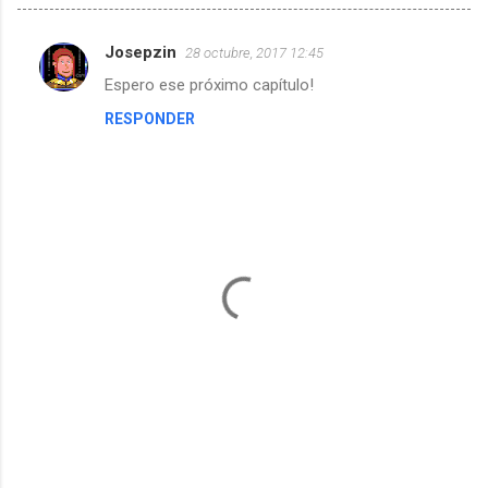
Josepzin
28 octubre, 2017 12:45
C
Espero ese próximo capítulo!
o
RESPONDER
m
e
n
t
a
r
i
o
s