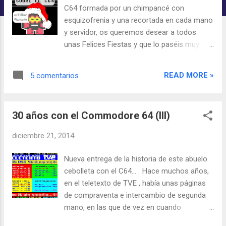
a
C64 formada por un chimpancé con
s
esquizofrenia y una recortada en cada mano
y servidor, os queremos desear a todos
unas Felices Fiestas y que lo paséis muy
bien estos días. Y que sobre todo, en cuanto
tengáis un hueco, le deis a esto del retro y
READ MORE »
5 comentarios
os echéis una partida a esos clásicos con
los que tanto disfrutásteis de crío, o a esas
joyas a las que por algún motivo aún no
30 años con el Commodore 64 (III)
habéis jugado. Salu2, Paco.
diciembre 21, 2014
Nueva entrega de la historia de este abuelo
cebolleta con el C64... Hace muchos años,
en el teletexto de TVE , había unas páginas
de compraventa e intercambio de segunda
mano, en las que de vez en cuando
aparecían usuarios de microordenadores