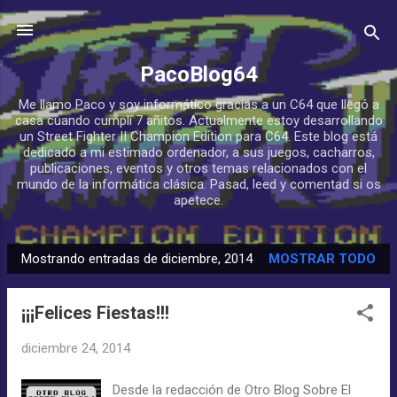
Ir al contenido principal
PacoBlog64
Me llamo Paco y soy informático gracias a un C64 que llegó a
casa cuando cumplí 7 añitos. Actualmente estoy desarrollando
un Street Fighter II Champion Edition para C64. Este blog está
dedicado a mi estimado ordenador, a sus juegos, cacharros,
publicaciones, eventos y otros temas relacionados con el
mundo de la informática clásica. Pasad, leed y comentad si os
apetece.
Mostrando entradas de diciembre, 2014
MOSTRAR TODO
E
n
¡¡¡Felices Fiestas!!!
t
r
diciembre 24, 2014
a
d
Desde la redacción de Otro Blog Sobre El