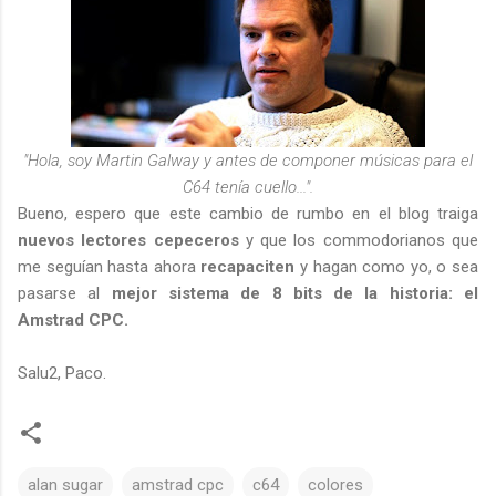
"Hola, soy Martin Galway y antes de componer músicas para el
C64 tenía cuello...".
Bueno, espero que este cambio de rumbo en el blog traiga
nuevos lectores cepeceros
y que los commodorianos que
me seguían hasta ahora
recapaciten
y hagan como yo, o sea
pasarse al
mejor sistema de 8 bits de la historia: el
Amstrad CPC.
Salu2, Paco.
alan sugar
amstrad cpc
c64
colores