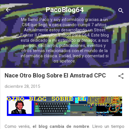
Ir al contenido principal
PacoBlog64
Me llamo Paco y soy informático gracias a un
C64 que llegó a casa cuando cumplí 7 añitos.
Actualmente estoy desarrollando un Street
Fighter II Champion Edition para C64. Este blog
está dedicado a mi estimado ordenador, a sus
juegos, cacharros, publicaciones, eventos y
otros temas relacionados con el mundo de la
informática clásica. Pasad, leed y comentad si
os apetece.
Nace Otro Blog Sobre El Amstrad CPC
diciembre 28, 2015
Como veréis,
el blog cambia de nombre
. Llevo un tiempo