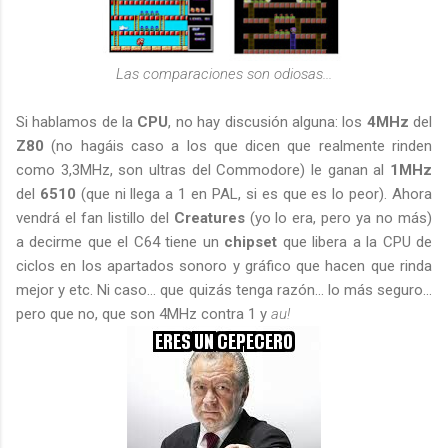
Las comparaciones son odiosas...
Si hablamos de la
CPU
, no hay discusión alguna: los
4MHz
del
Z80
(no hagáis caso a los que dicen que realmente rinden
como 3,3MHz, son ultras del Commodore) le ganan al
1MHz
del
6510
(que ni llega a 1 en PAL, si es que es lo peor). Ahora
vendrá el fan listillo del
Creatures
(yo lo era, pero ya no más)
a decirme que el C64 tiene un
chipset
que libera a la CPU de
ciclos en los apartados sonoro y gráfico que hacen que rinda
mejor y etc. Ni caso... que quizás tenga razón... lo más seguro...
pero que no, que son 4MHz contra 1 y
au!