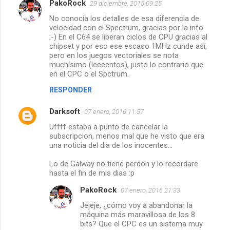
PakoRock
29 diciembre, 2015 09:25
No conocía los detalles de esa diferencia de
velocidad con el Spectrum, gracias por la info
;-) En el C64 se liberan ciclos de CPU gracias al
chipset y por eso ese escaso 1MHz cunde así,
pero en los juegos vectoriales se nota
muchísimo (leeeentos), justo lo contrario que
en el CPC o el Spctrum.
RESPONDER
Darksoft
07 enero, 2016 11:57
Uffff estaba a punto de cancelar la
subscripcion, menos mal que he visto que era
una noticia del dia de los inocentes...
Lo de Galway no tiene perdon y lo recordare
hasta el fin de mis dias :p
PakoRock
07 enero, 2016 21:33
Jejeje, ¿cómo voy a abandonar la
máquina más maravillosa de los 8
bits? Que el CPC es un sistema muy