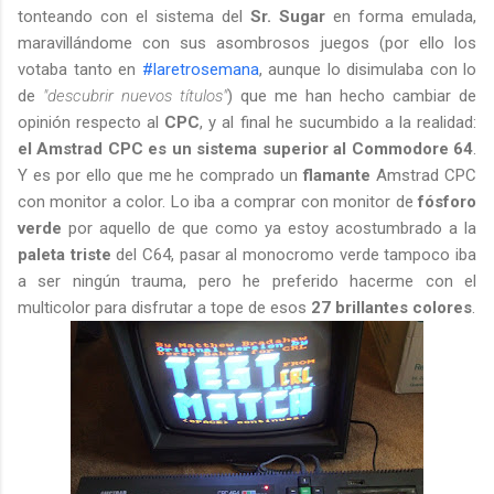
tonteando con el sistema del
Sr. Sugar
en forma emulada,
maravillándome con sus asombrosos juegos (por ello los
votaba tanto en
#laretrosemana
, aunque lo disimulaba con lo
de
"descubrir nuevos títulos"
) que me han hecho cambiar de
opinión respecto al
CPC
, y al final he sucumbido a la realidad:
el Amstrad CPC es un sistema superior al Commodore 64
.
Y es por ello que me he comprado un
flamante
Amstrad CPC
con monitor a color. Lo iba a comprar con monitor de
fósforo
verde
por aquello de que como ya estoy acostumbrado a la
paleta triste
del C64, pasar al monocromo verde tampoco iba
a ser ningún trauma, pero he preferido hacerme con el
multicolor para disfrutar a tope de esos
27 brillantes colores
.