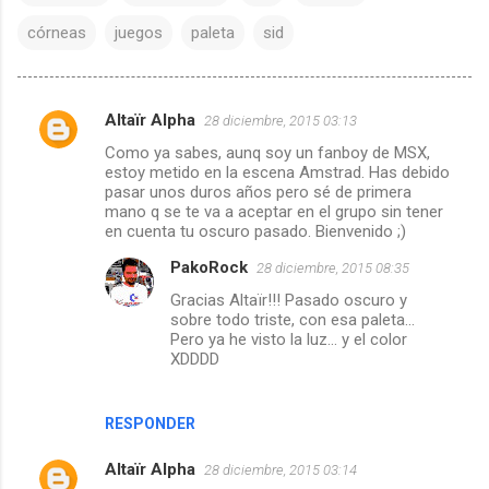
córneas
juegos
paleta
sid
Altaïr Alpha
28 diciembre, 2015 03:13
C
Como ya sabes, aunq soy un fanboy de MSX,
o
estoy metido en la escena Amstrad. Has debido
m
pasar unos duros años pero sé de primera
mano q se te va a aceptar en el grupo sin tener
e
en cuenta tu oscuro pasado. Bienvenido ;)
n
PakoRock
28 diciembre, 2015 08:35
t
Gracias Altaïr!!! Pasado oscuro y
a
sobre todo triste, con esa paleta...
Pero ya he visto la luz... y el color
r
XDDDD
i
o
RESPONDER
s
Altaïr Alpha
28 diciembre, 2015 03:14