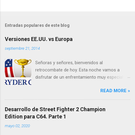
P
u
b
l
Entradas populares de este blog
i
c
Versiones EE.UU. vs Europa
a
r
septiembre 21, 2014
u
n
Señoras y señores, bienvenidos al
c
o
retrocombate de hoy. Esta noche vamos a
m
disfrutar de un enfrentamiento muy especial:
e
un país contra un continente y sus versiones
n
t
READ MORE »
de algunos de los videojuegos más famosos
a
para el C64. A mi izquierda y con calzón, rojo,
r
blanco y azul estrellado, EE.UU . A mi derecha,
i
Desarrollo de Street Fighter 2 Champion
o
con calzón azul y estrellitas amarillas, Europa .
Edition para C64. Parte 1
Caballeros, quiero un combate limpio, nada de
mayo 02, 2020
lanzarse píxeles por debajo de la cintura, ni
codazos en los datassettes o mordiscos en